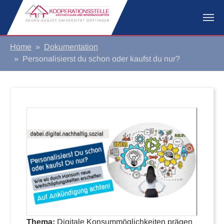
Zum Hauptinhalt springen
Sie sind hier:
Home
Dokumentation
Personalisierst du schon oder kaufst du nur?
Thema:
Digitale Konsummöglichkeiten prägen