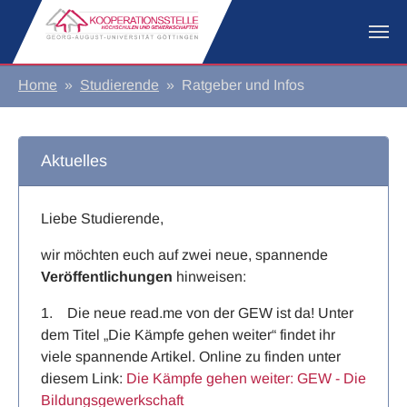
Zum Hauptinhalt springen
Sie sind hier:
Home
Studierende
Ratgeber und Infos
Aktuelles
Liebe Studierende,
wir möchten euch auf zwei neue, spannende
Veröffentlichungen
hinweisen:
1. Die neue read.me von der GEW ist da! Unter
dem Titel „Die Kämpfe gehen weiter“ findet ihr
viele spannende Artikel. Online zu finden unter
diesem Link:
Die Kämpfe gehen weiter: GEW - Die
Bildungsgewerkschaft